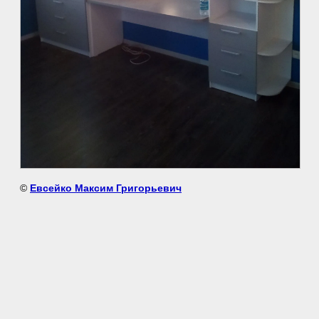
©
Евсейко Максим Григорьевич